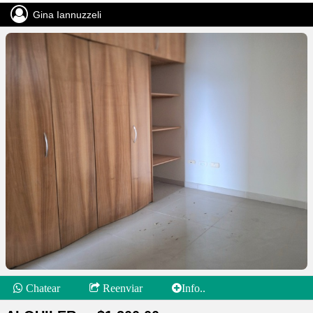
Gina Iannuzzeli
Chatear
Reenviar
Info..