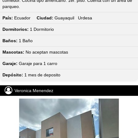
comedor. Cocina tipo americano. 1er. piso. Cuenta con un area de
parqueo.
País:
Ecuador
Ciudad:
Guayaquil Urdesa
Dormitorios:
1
Dormitorio
Baños:
1
Baño
Mascotas:
No aceptan mascotas
Garaje:
Garaje para 1 carro
Depósito:
1 mes de deposito
Veronica Menendez