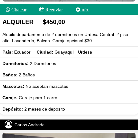
Chatear
Reenviar
Info..
ALQUILER $450,00
Alquilo departamento de 2 dormitorios en Urdesa Central. 2 piso
alto. Lavandería, Balcon. Garaje opcional $30
País:
Ecuador
Ciudad:
Guayaquil Urdesa
Dormitorios:
2
Dormitorios
Baños:
2
Baños
Mascotas:
No aceptan mascotas
Garaje:
Garaje para 1 carro
Depósito:
2 meses de deposito
Carlos Andrade