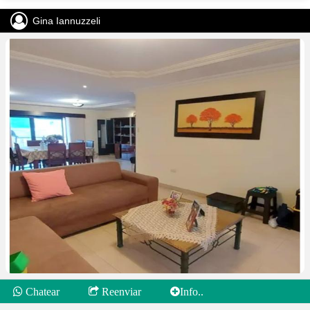
Gina Iannuzzeli
Chatear
Reenviar
Info..